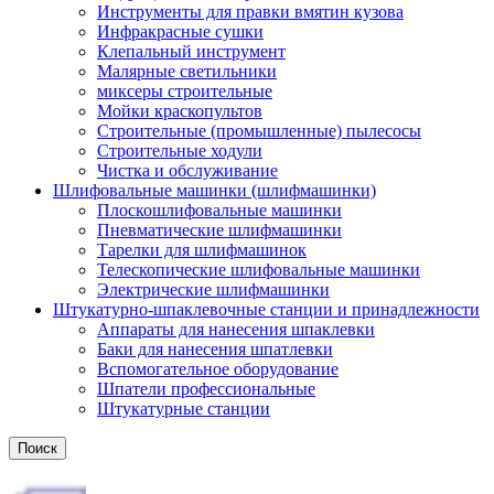
Инструменты для правки вмятин кузова
Инфракрасные сушки
Клепальный инструмент
Малярные светильники
миксеры строительные
Мойки краскопультов
Строительные (промышленные) пылесосы
Строительные ходули
Чистка и обслуживание
Шлифовальные машинки (шлифмашинки)
Плоскошлифовальные машинки
Пневматические шлифмашинки
Тарелки для шлифмашинок
Телескопические шлифовальные машинки
Электрические шлифмашинки
Штукатурно-шпаклевочные станции и принадлежности
Аппараты для нанесения шпаклевки
Баки для нанесения шпатлевки
Вспомогательное оборудование
Шпатели профессиональные
Штукатурные станции
Поиск