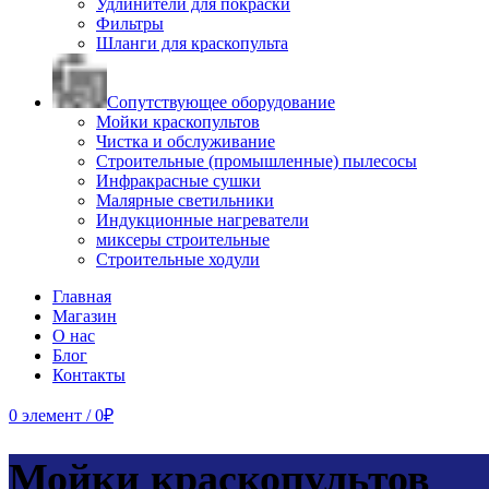
Удлинители для покраски
Фильтры
Шланги для краскопульта
Сопутствующее оборудование
Мойки краскопультов
Чистка и обслуживание
Строительные (промышленные) пылесосы
Инфракрасные сушки
Малярные светильники
Индукционные нагреватели
миксеры строительные
Строительные ходули
Главная
Магазин
О нас
Блог
Контакты
0
элемент
/
0
₽
Мойки краскопультов