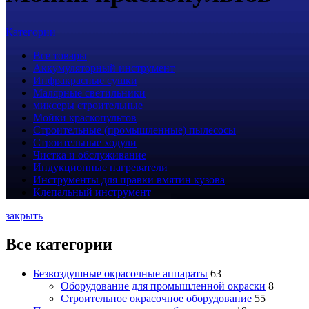
Категории
Все
товары
Аккумуляторный инструмент
Инфракрасные сушки
Малярные светильники
миксеры строительные
Мойки краскопультов
Строительные (промышленные) пылесосы
Строительные ходули
Чистка и обслуживание
Индукционные нагреватели
Инструменты для правки вмятин кузова
Клепальный инструмент
закрыть
Все категории
Безвоздушные окрасочные аппараты
63
Оборудование для промышленной окраски
8
Строительное окрасочное оборудование
55