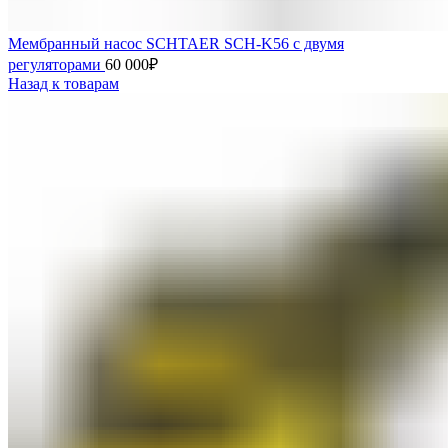
Мембранный насос SCHTAER SCH-K56 с двумя
регуляторами
60 000
₽
Назад к товарам