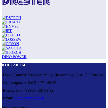
DINO POWER
КОНТАКТЫ
Город Санкт-Петербург, Улица Димитрова, Дом 17, Офис 240
Отдел продаж: 8 (921) 771-88-85
Бухгалтерия: 8 (981) 699-91-92
Email:
evrtreid@yandex.ru
Режим работы: