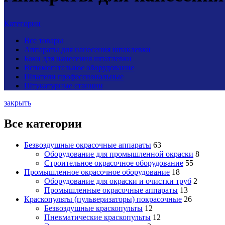
Категории
Все
товары
Аппараты для нанесения шпаклевки
Баки для нанесения шпатлевки
Вспомогательное оборудование
Шпатели профессиональные
Штукатурные станции
закрыть
Все категории
Безвоздушные окрасочные аппараты
63
Оборудование для промышленной окраски
8
Строительное окрасочное оборудование
55
Промышленное окрасочное оборудование
18
Оборудование для окраски и очистки труб
2
Промышленные окрасочные аппараты
13
Краскопульты (пульверизаторы) покрасочные
26
Безвоздушные краскопульты
12
Пневматические краскопульты
12