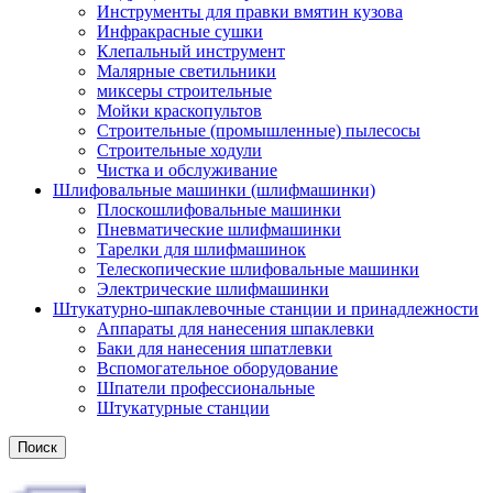
Инструменты для правки вмятин кузова
Инфракрасные сушки
Клепальный инструмент
Малярные светильники
миксеры строительные
Мойки краскопультов
Строительные (промышленные) пылесосы
Строительные ходули
Чистка и обслуживание
Шлифовальные машинки (шлифмашинки)
Плоскошлифовальные машинки
Пневматические шлифмашинки
Тарелки для шлифмашинок
Телескопические шлифовальные машинки
Электрические шлифмашинки
Штукатурно-шпаклевочные станции и принадлежности
Аппараты для нанесения шпаклевки
Баки для нанесения шпатлевки
Вспомогательное оборудование
Шпатели профессиональные
Штукатурные станции
Поиск