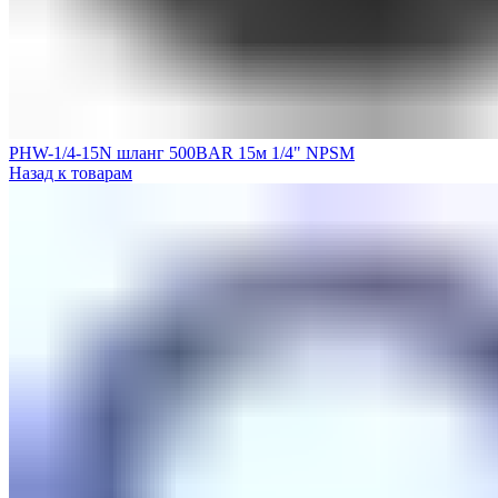
PHW-1/4-15N шланг 500BAR 15м 1/4" NPSM
Назад к товарам