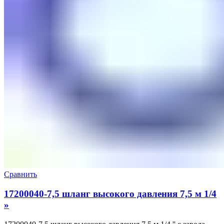
Сравнить
17200040-7,5 шланг высокого давления 7,5 м 1/4
»