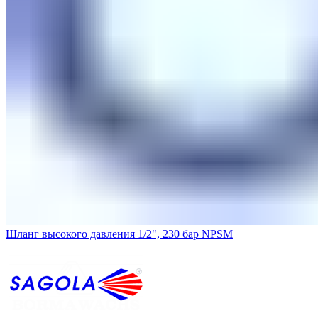
Шланг высокого давления 1/2", 230 бар NPSM