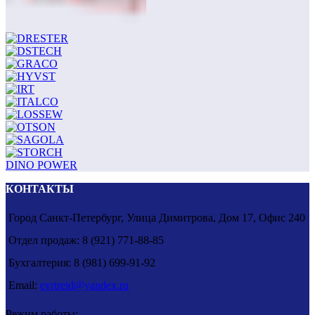
DINO POWER
КОНТАКТЫ
Город Санкт-Петербург, Улица Димитрова, Дом 17, Офис 240
Отдел продаж: 8 (921) 771-88-85
Бухгалтерия: 8 (981) 699-91-92
Email:
evrtreid@yandex.ru
Режим работы: