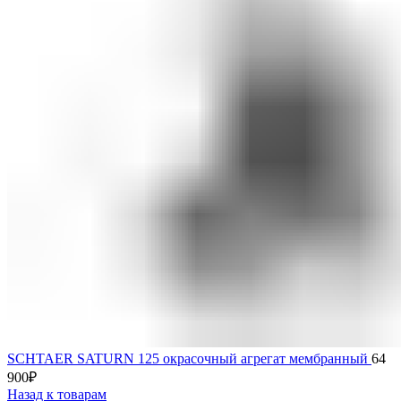
SCHTAER SATURN 125 окрасочный агрегат мембранный
64
900
₽
Назад к товарам