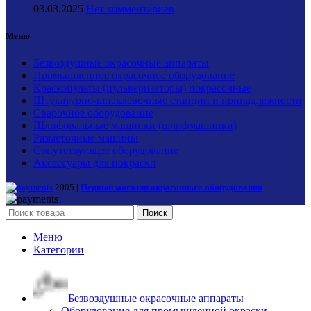
03.03.2025
Нет комментариев
Меню
Безвоздушные окрасочные аппараты
Промышленное окрасочное оборудование
Краскопульты (пульверизаторы) покрасочные
Штукатурно-шпаклевочные станции и принадлежности
Сварочное оборудование
Шлифовальные машинки (шлифмашинки)
Разметочные машины
Сопутствующее оборудование
Аксессуары для покраски
2005 |
Первый магазин окрасочного оборудования
Поиск
Меню
Категории
Безвоздушные окрасочные аппараты
Оборудование для промышленной окраски