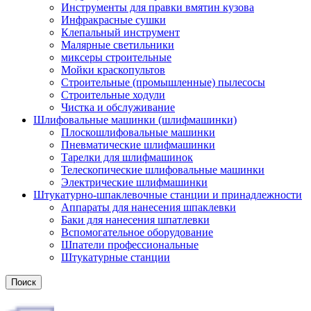
Инструменты для правки вмятин кузова
Инфракрасные сушки
Клепальный инструмент
Малярные светильники
миксеры строительные
Мойки краскопультов
Строительные (промышленные) пылесосы
Строительные ходули
Чистка и обслуживание
Шлифовальные машинки (шлифмашинки)
Плоскошлифовальные машинки
Пневматические шлифмашинки
Тарелки для шлифмашинок
Телескопические шлифовальные машинки
Электрические шлифмашинки
Штукатурно-шпаклевочные станции и принадлежности
Аппараты для нанесения шпаклевки
Баки для нанесения шпатлевки
Вспомогательное оборудование
Шпатели профессиональные
Штукатурные станции
Поиск