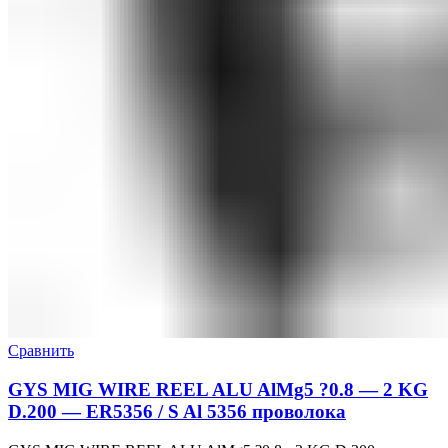
Сравнить
GYS MIG WIRE REEL ALU AlMg5 ?0.8 — 2 KG
D.200 — ER5356 / S Al 5356 проволока