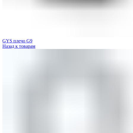
GYS плечо G9
Назад к товарам